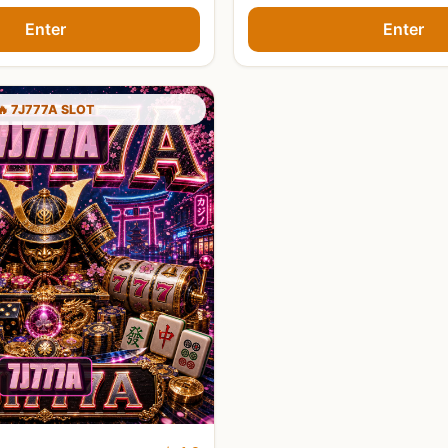
Enter
Enter
🔥 7J777A SLOT