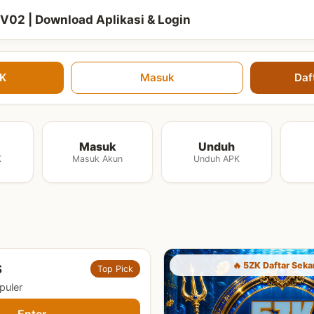
V02 | Download Aplikasi & Login
K
Masuk
Daf
Masuk
Unduh
K
Masuk Akun
Unduh APK
AXWIN · 5W9Z1MBS
🔥 5ZK Daftar Sek
S
Top Pick
puler