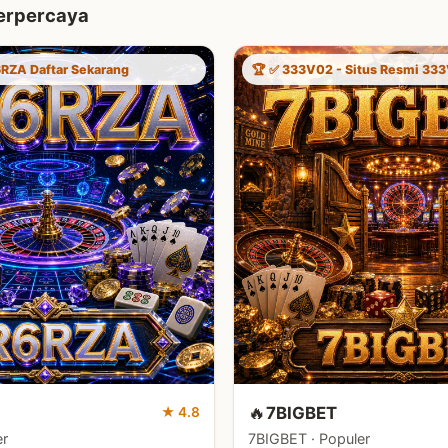
erpercaya
6RZA Daftar Sekarang
🔥
7BIGBET
★ 4.8
er
7BIGBET · Populer