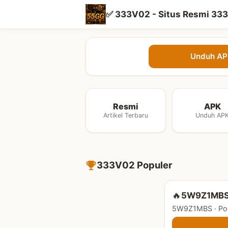
✅ 333V02 - Situs Resmi 333
Unduh AP
Resmi
APK
Artikel Terbaru
Unduh AP
333V02 Populer
💎 M
🔥
5W9Z1MB
5W9Z1MBS · Po