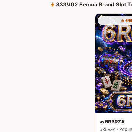
333V02 Semua Brand Slot T
🔥 6R
🔥
6R6RZA
6R6RZA · Popul