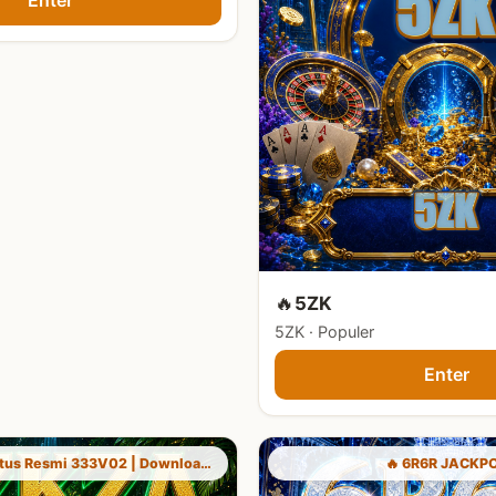
Enter
🔥
5ZK
5ZK · Populer
Enter
🏆 ✅ 333V02 - Situs Resmi 333V02 | Download Aplikasi & Login · Resmi
🔥 6R6R JACKP