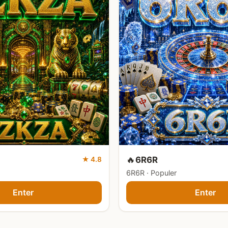
🔥
6R6R
★ 4.8
6R6R · Populer
Enter
Enter