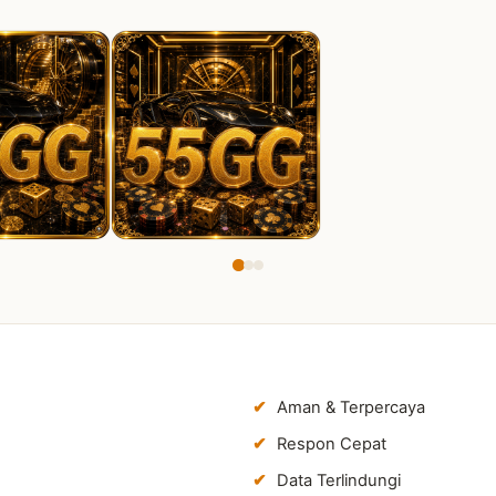
Aman & Terpercaya
Respon Cepat
Data Terlindungi