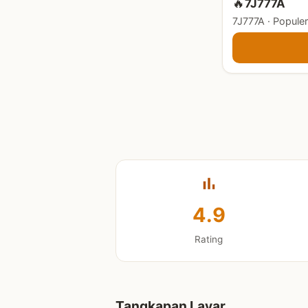
🔥
7J777A
7J777A · Populer
4.9
Rating
Tangkapan Layar